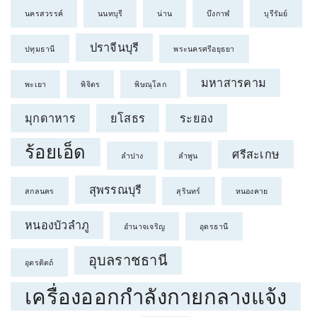
นครสวรรค์
นนทบุรี
น่าน
บึงกาฬ
บุรีรัมย์
ปราจีนบุรี
ปทุมธานี
พระนครศรีอยุธยา
มหาสารคาม
พะเยา
พิจิตร
พิษณุโลก
มุกดาหาร
ยโสธร
ระยอง
ร้อยเอ็ด
ศรีสะเกษ
ลำปาง
ลำพูน
สุพรรณบุรี
สกลนคร
สุรินทร์
หนองคาย
หนองบัวลำภู
อำนาจเจริญ
อุดรธานี
อุบลราชธานี
อุตรดิตถ์
เครื่องออกกำลังกายกลางแจ้ง