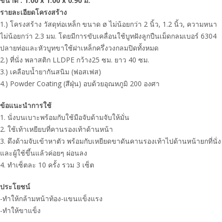
ขนาด : 1.00 x 1.00 x 0.90 ม.
รายละเอียดโครงสร้าง
1.) โครงสร้าง วัสดุท่อเหล็ก ขนาด ø ไม่น้อยกว่า 2 นิ้ว, 1.2 นิ้ว, ความหนา
ไม่น้อยกว่า 2.3 มม. โดยมีการขับเคลื่อนใช้บูทฝังลูกปืนเม็ดกลมเบอร์ 6304
ปลายท่อและหัวบูทขาใช้ฝาเหล็กครึ่งวงกลมปิดทั้งหมด
2.) ที่นั่ง พลาสติก LLDPE กว้าง25 ซม. ยาว 40 ซม.
3.) เคลือบน้ำยากันสนิม (ฟอสเฟส)
4.) Powder Coating (สีฝุ่น) อบด้วยอุณหภูมิ 200 องศา
ข้อแนะนำการใช้
1. นั่งบนเบาะพร้อมกับใช้มือจับด้ามจับให้มั่น
2. ใช้เท้าเหยียบที่คานรองเท้าด้านหน้า
3. ดึงด้ามจับเข้าหาตัว พร้อมกับเหยียดขาดันคานรองเท้าไปด้านหน้ายกที่นั่ง
และผู้ใช้ขึ้นแล้วค่อยๆ ผ่อนลง
4. ทำเซ็ตละ 10 ครั้ง รวม 3 เซ็ต
ประโยชน์
-ทำให้กล้ามหน้าท้อง-แขนแข็งแรง
-ทำให้ขาแข็ง