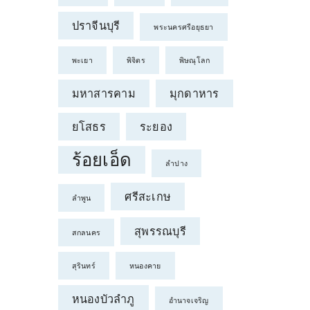
ปราจีนบุรี
พระนครศรีอยุธยา
พะเยา
พิจิตร
พิษณุโลก
มหาสารคาม
มุกดาหาร
ยโสธร
ระยอง
ร้อยเอ็ด
ลำปาง
ศรีสะเกษ
ลำพูน
สุพรรณบุรี
สกลนคร
สุรินทร์
หนองคาย
หนองบัวลำภู
อำนาจเจริญ