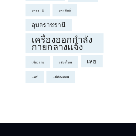
อุดรธานี
อุตรดิตถ์
อุบลราชธานี
เครื่องออกกำลัง
กายกลางแจ้ง
เลย
เชียงราย
เชียงใหม่
แพร่
แม่ฮ่องสอน