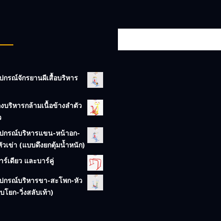
ปกรณ์จักรยานผีเสื้อบริหาร
่องบริหารกล้ามเนื้อข้างลำตัว
ว
ุปกรณ์บริหารแขน-หน้าอก-
หัวเข่า (แบบดึงยกตุ้มน้ำหนัก)
าร์เดียว และบาร์คู่
ุปกรณ์บริหารขา-สะโพก-หัว
บโยก-วิ่งสลับเท้า)