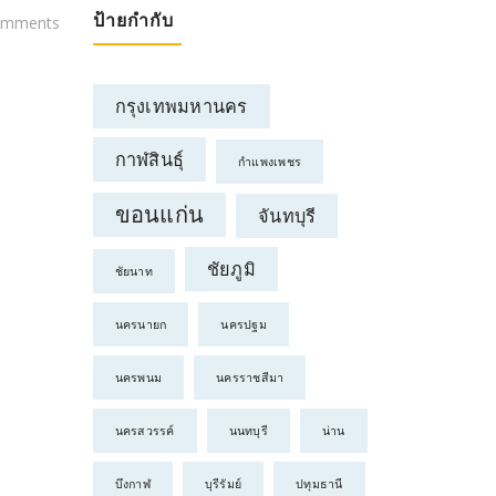
ป้ายกำกับ
omments
กรุงเทพมหานคร
กาฬสินธุ์
กำแพงเพชร
ขอนแก่น
จันทบุรี
ชัยภูมิ
ชัยนาท
นครนายก
นครปฐม
นครพนม
นครราชสีมา
นครสวรรค์
นนทบุรี
น่าน
บึงกาฬ
บุรีรัมย์
ปทุมธานี