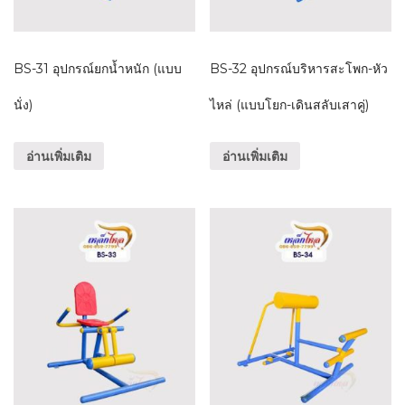
BS-31 อุปกรณ์ยกน้ำหนัก (แบบ
BS-32 อุปกรณ์บริหารสะโพก-หัว
นั่ง)
ไหล่ (แบบโยก-เดินสลับเสาคู่)
อ่านเพิ่มเติม
อ่านเพิ่มเติม